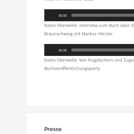
Audio-
00:00
Player
Radio Okerwelle: Interview zum Buch über di
Braunschweig mit Markus Hörster
Audio-
00:00
Player
Radio Okerwelle: Von Flugdächern und Zugvö
Buchveröffentlichungsparty
Presse