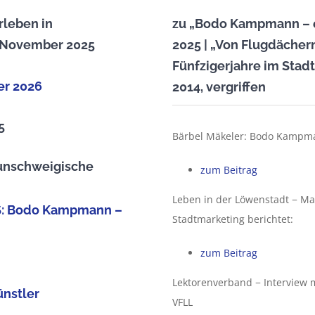
leben in
zu „Bodo Kampmann – e
. November 2025
2025 | „Von Flugdächer
Fünfzigerjahre im Stad
er 2026
2014, vergriffen
5
Bärbel Mäkeler: Bodo Kampma
aunschweigische
zum Beitrag
Leben in der Löwenstadt − Ma
BS: Bodo Kampmann –
Stadtmarketing berichtet:
zum Beitrag
Lektorenverband − Interview 
nstler
VFLL