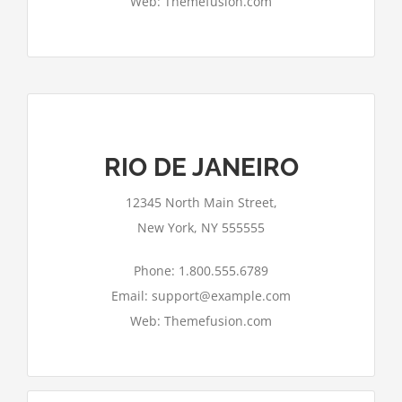
Web: Themefusion.com
RIO DE JANEIRO
Google Maps kann auf dieser Seite nicht
12345 North Main Street,
richtig geladen werden.
New York, NY 555555
Ok
Bist du Inhaber dieser Website?
Phone: 1.800.555.6789
Email: support@example.com
Web: Themefusion.com