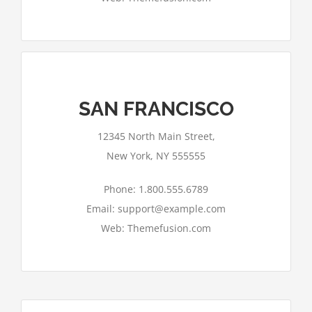
SAN FRANCISCO
Google Maps kann auf dieser Seite nicht
12345 North Main Street,
richtig geladen werden.
New York, NY 555555
Ok
Bist du Inhaber dieser Website?
Phone: 1.800.555.6789
Email: support@example.com
Web: Themefusion.com