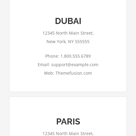
DUBAI
Google Maps kann auf dieser Seite nicht
12345 North Main Street,
richtig geladen werden.
New York, NY 555555
Ok
Bist du Inhaber dieser Website?
Phone: 1.800.555.6789
Email: support@example.com
Web: Themefusion.com
PARIS
Google Maps kann auf dieser Seite nicht
12345 North Main Street,
richtig geladen werden.