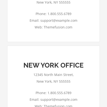
New York, NY 555555
Ok
Bist du Inhaber dieser Website?
Phone: 1.800.555.6789
Email: support@example.com
Web: Themefusion.com
NEW YORK OFFICE
Google Maps kann auf dieser Seite nicht
12345 North Main Street,
richtig geladen werden.
New York, NY 555555
Ok
Bist du Inhaber dieser Website?
Phone: 1.800.555.6789
Email: support@example.com
Web: Themefusion.com