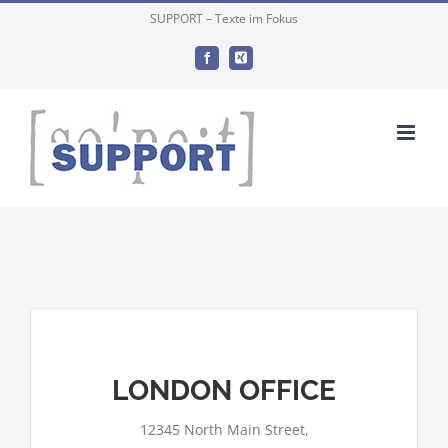
Zum
SUPPORT – Texte im Fokus
Inhalt
Facebook
Xing
springen
LONDON OFFICE
Google Maps kann auf dieser Seite nicht
12345 North Main Street,
richtig geladen werden.