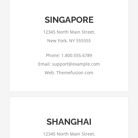
SINGAPORE
Google Maps kann auf dieser Seite nicht
12345 North Main Street,
richtig geladen werden.
New York, NY 555555
Ok
Bist du Inhaber dieser Website?
Phone: 1.800.555.6789
Email: support@example.com
Web: Themefusion.com
SHANGHAI
Google Maps kann auf dieser Seite nicht
12345 North Main Street,
richtig geladen werden.