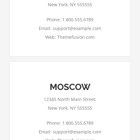
New York, NY 555555
Ok
Bist du Inhaber dieser Website?
Phone: 1.800.555.6789
Email: support@example.com
Web: Themefusion.com
MOSCOW
Google Maps kann auf dieser Seite nicht
12345 North Main Street,
richtig geladen werden.
New York, NY 555555
Ok
Bist du Inhaber dieser Website?
Phone: 1.800.555.6789
Email: support@example.com