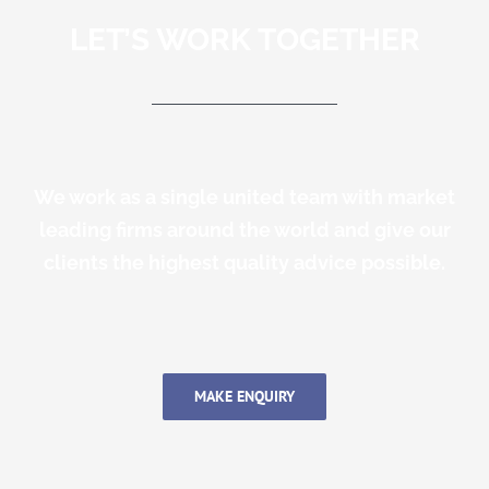
LET’S WORK TOGETHER
We work as a single united team with market
leading firms around the world and give our
clients the highest quality advice possible.
MAKE ENQUIRY